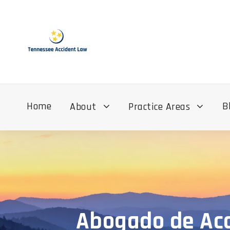
Home
B
About
Practice Areas
Abogado de Acc