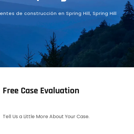
ntes de construcción en Spring Hill
,
Spring Hill
Free Case Evaluation
Tell Us a Little More About Your Case.