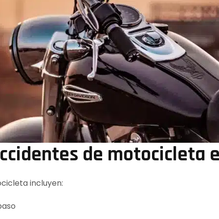
ccidentes de motocicleta e
icleta incluyen:
paso