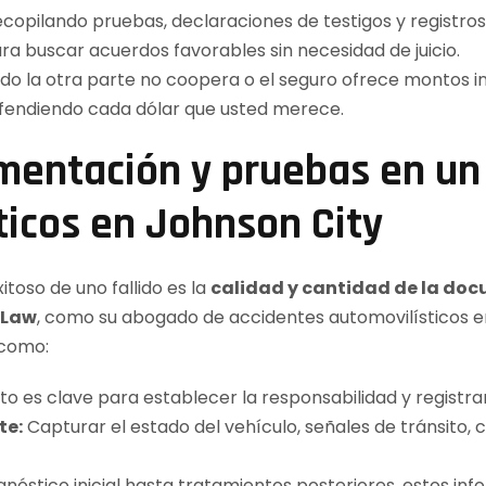
recopilando pruebas, declaraciones de testigos y registros 
ra buscar acuerdos favorables sin necesidad de juicio.
o la otra parte no coopera o el seguro ofrece montos in
efendiendo cada dólar que usted merece.
mentación y pruebas en un
ticos en Johnson City
toso de uno fallido es la
calidad y cantidad de la do
 Law
, como su abogado de accidentes automovilísticos e
 como:
 es clave para establecer la responsabilidad y registrar
te:
Capturar el estado del vehículo, señales de tránsito, 
nóstico inicial hasta tratamientos posteriores, estos info