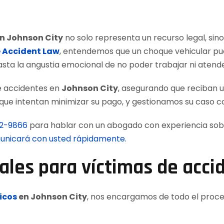
n Johnson City
no solo representa un recurso legal, si
 Accident Law
, entendemos que un choque vehicular pue
sta la angustia emocional de no poder trabajar ni atender
e accidentes en
Johnson City
, asegurando que reciban 
ue intentan minimizar su pago, y gestionamos su caso co
12-9866
para hablar con un abogado con experiencia sob
omunicará con usted rápidamente.
rales para víctimas de acci
icos
en Johnson City
, nos encargamos de todo el proce