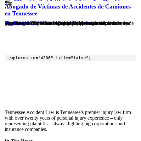
29
Sep
Abogado de Víctimas de Accidentes de Camiones
en Tennessee
September 29, 2025
¿Por Qué Necesita un Abogado de Víctimas de Accidentes de Camiones en Tennessee? Un accidente de camión puede causar lesiones graves, pérdida de ingresos y daños emocionales significativos. Contratar un abogado de víctimas de accidentes de camiones en Tennessee es crucial para proteger sus derechos y asegurar que reciba la compensación que merece. Los accidentes...
Read More
James Frazier
Truck Accidents
[wpforms id="4306" title="false"]
Tennessee Accident Law is Tennessee’s premier injury law firm
with over twenty years of personal injury experience – only
representing plaintiffs – always fighting big corporations and
insurance companies.