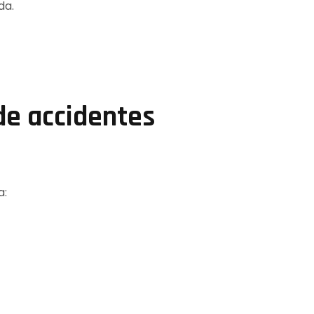
da.
de accidentes
a: