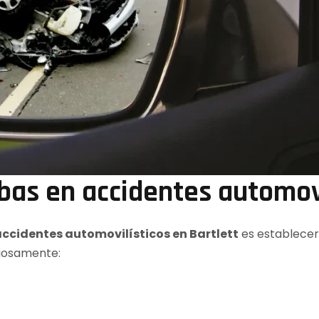
bas en accidentes automovi
cidentes automovilísticos en Bartlett
es establecer
ciosamente: